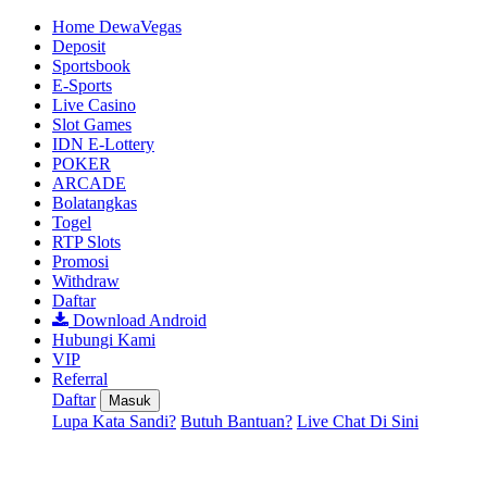
Home DewaVegas
Deposit
Sportsbook
E-Sports
Live Casino
Slot Games
IDN E-Lottery
POKER
ARCADE
Bolatangkas
Togel
RTP Slots
Promosi
Withdraw
Daftar
Download Android
Hubungi Kami
VIP
Referral
Daftar
Masuk
Lupa Kata Sandi?
Butuh Bantuan?
Live Chat Di Sini