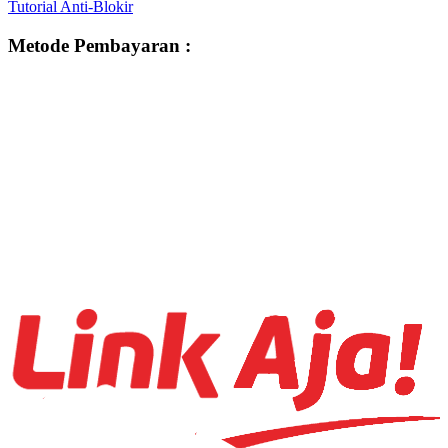
Tutorial
Anti-Blokir
Metode Pembayaran :