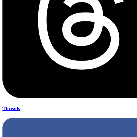
Threads