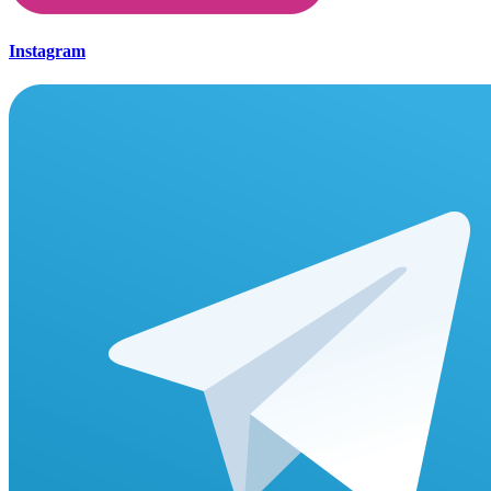
Instagram