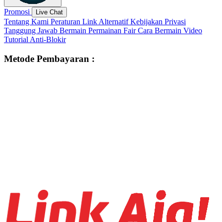
Promosi
Live Chat
Tentang Kami
Peraturan
Link Alternatif
Kebijakan Privasi
Tanggung Jawab Bermain
Permainan Fair
Cara Bermain
Video
Tutorial
Anti-Blokir
Metode Pembayaran :