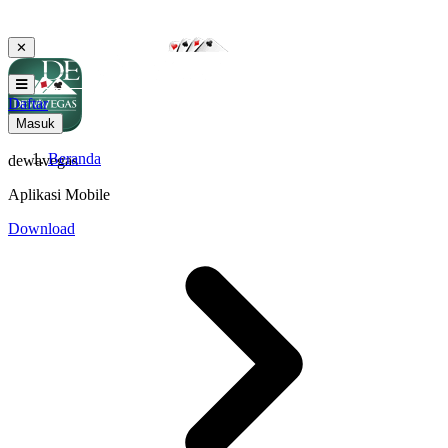
✕
Daftar
Masuk
Beranda
dewavegas
Aplikasi Mobile
Download