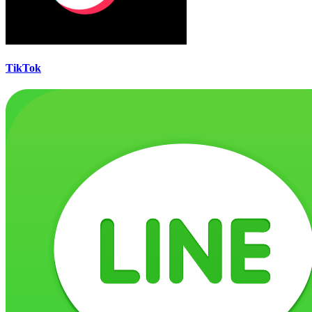
TikTok