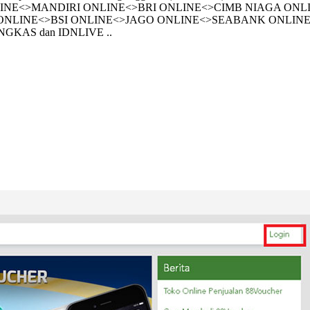
LINE<>MANDIRI ONLINE<>BRI ONLINE<>CIMB NIAGA ON
ONLINE<>BSI ONLINE<>JAGO ONLINE<>SEABANK ONLIN
NGKAS dan IDNLIVE ..