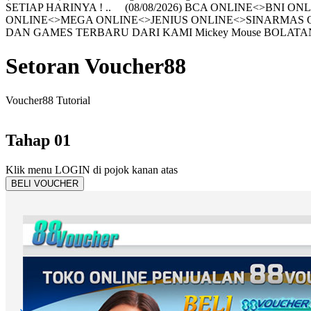
SETIAP HARINYA ! ..
(08/08/2026)
BCA ONLINE<>BNI ON
ONLINE<>MEGA ONLINE<>JENIUS ONLINE<>SINARMAS 
DAN GAMES TERBARU DARI KAMI Mickey Mouse BOLATA
Setoran Voucher88
Voucher88 Tutorial
Tahap 01
Klik menu LOGIN di pojok kanan atas
BELI VOUCHER