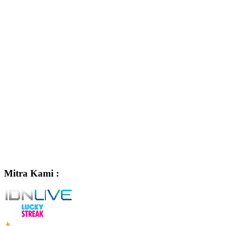
Mitra Kami :