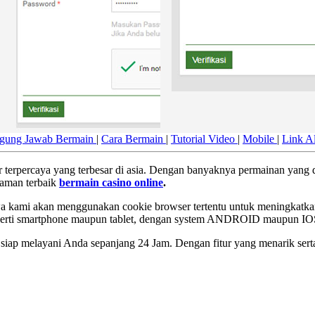
gung Jawab Bermain
|
Cara Bermain
|
Tutorial Video
|
Mobile
|
Link Al
er terpercaya yang terbesar di asia. Dengan banyaknya permainan yang d
laman terbaik
bermain casino online
.
wa kami akan menggunakan cookie browser tertentu untuk meningkatk
eperti smartphone maupun tablet, dengan system ANDROID maupun IO
 siap melayani Anda sepanjang 24 Jam. Dengan fitur yang menarik ser