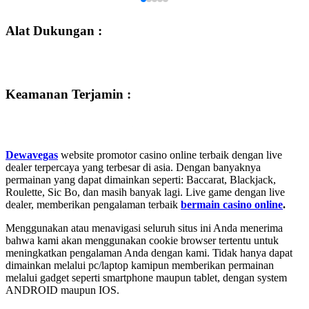
Alat Dukungan :
Keamanan Terjamin :
Dewavegas
website promotor casino online terbaik dengan live
dealer terpercaya yang terbesar di asia. Dengan banyaknya
permainan yang dapat dimainkan seperti: Baccarat, Blackjack,
Roulette, Sic Bo, dan masih banyak lagi. Live game dengan live
dealer, memberikan pengalaman terbaik
bermain casino online
.
Menggunakan atau menavigasi seluruh situs ini Anda menerima
bahwa kami akan menggunakan cookie browser tertentu untuk
meningkatkan pengalaman Anda dengan kami. Tidak hanya dapat
dimainkan melalui pc/laptop kamipun memberikan permainan
melalui gadget seperti smartphone maupun tablet, dengan system
ANDROID maupun IOS.