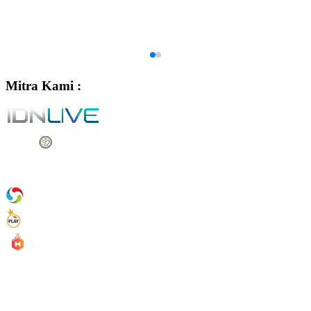
Mitra Kami :