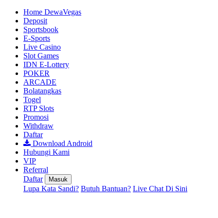
Home DewaVegas
Deposit
Sportsbook
E-Sports
Live Casino
Slot Games
IDN E-Lottery
POKER
ARCADE
Bolatangkas
Togel
RTP Slots
Promosi
Withdraw
Daftar
Download Android
Hubungi Kami
VIP
Referral
Daftar
Masuk
Lupa Kata Sandi?
Butuh Bantuan?
Live Chat Di Sini