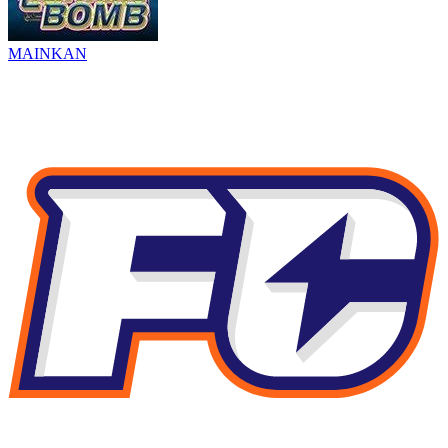
MAINKAN