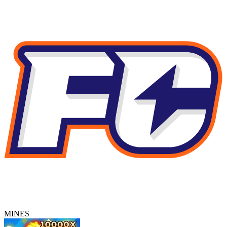
MINES