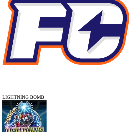
LIGHTNING BOMB