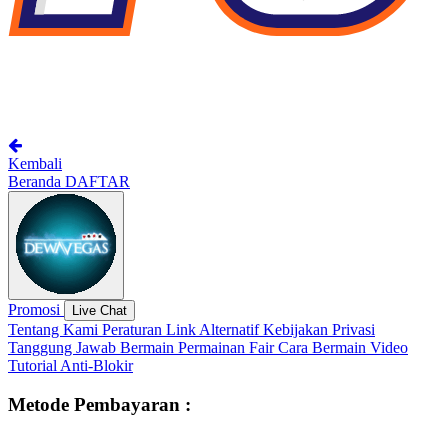
Kembali
Beranda
DAFTAR
Promosi
Live Chat
Tentang Kami
Peraturan
Link Alternatif
Kebijakan Privasi
Tanggung Jawab Bermain
Permainan Fair
Cara Bermain
Video
Tutorial
Anti-Blokir
Metode Pembayaran :