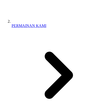
PERMAINAN KAMI