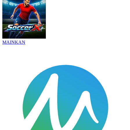
MAINKAN