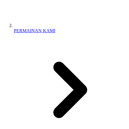
PERMAINAN KAMI