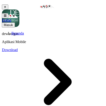
✕
Daftar
Masuk
Beranda
dewavegas
Aplikasi Mobile
Download