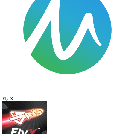
Fly X