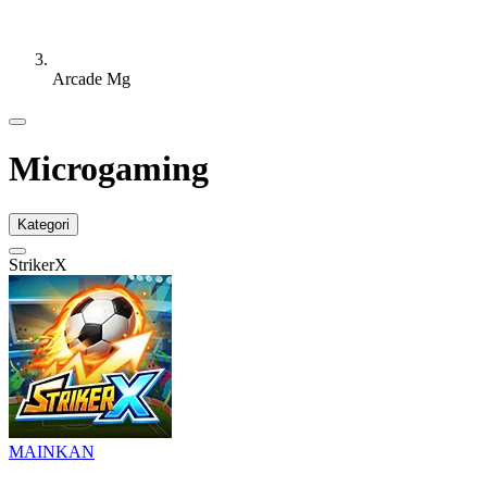
Arcade Mg
Microgaming
Kategori
StrikerX
MAINKAN