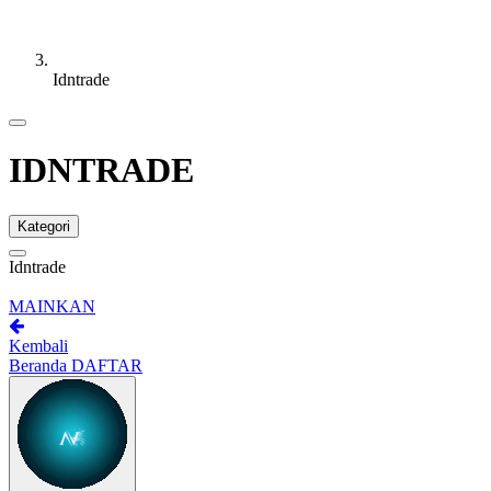
Idntrade
IDNTRADE
Kategori
Idntrade
MAINKAN
Kembali
Beranda
DAFTAR