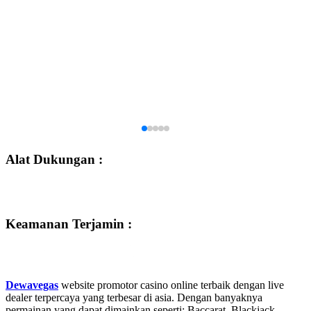
Alat Dukungan :
Keamanan Terjamin :
Dewavegas
website promotor casino online terbaik dengan live
dealer terpercaya yang terbesar di asia. Dengan banyaknya
permainan yang dapat dimainkan seperti: Baccarat, Blackjack,