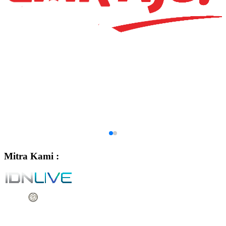
Mitra Kami :