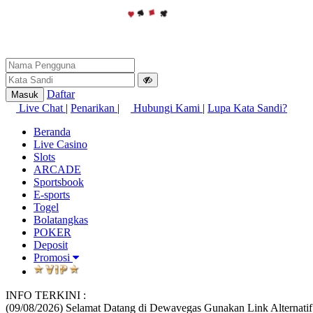
Daftar
Masuk
Live Chat
|
Penarikan
|
Hubungi Kami
|
Lupa Kata Sandi?
Beranda
Live Casino
Slots
ARCADE
Sportsbook
E-sports
Togel
Bolatangkas
POKER
Deposit
Promosi
INFO TERKINI :
(09/08/2026)
Selamat Datang di Dewavegas Gunakan Link Alternatif 