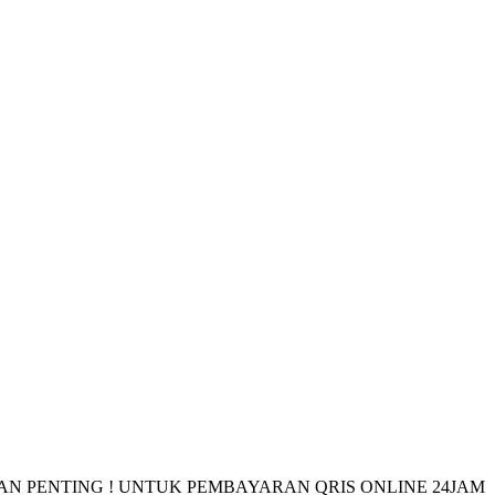
N PENTING ! UNTUK PEMBAYARAN QRIS ONLINE 24JAM