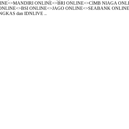
LINE<>MANDIRI ONLINE<>BRI ONLINE<>CIMB NIAGA ON
ONLINE<>BSI ONLINE<>JAGO ONLINE<>SEABANK ONLIN
NGKAS dan IDNLIVE ..