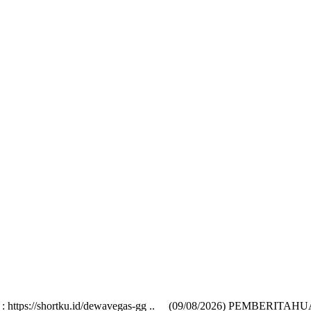
: https://shortku.id/dewavegas-gg ..
(09/08/2026)
PEMBERITAHUA